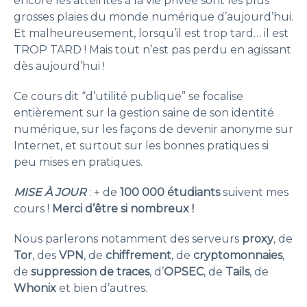
encore les atteintes à la vie privée sont les plus
grosses plaies du monde numérique d’aujourd’hui.
Et malheureusement, lorsqu’il est trop tard… il est
TROP TARD ! Mais tout n’est pas perdu en agissant
dès aujourd’hui !
Ce cours dit “d’utilité publique” se focalise
entièrement sur la gestion saine de son identité
numérique, sur les façons de devenir anonyme sur
Internet, et surtout sur les bonnes pratiques si
peu mises en pratiques.
MISE À JOUR
: + de
100 000 étudiants
suivent mes
cours !
Merci d’être si nombreux !
Nous parlerons notamment des serveurs
proxy
, de
Tor
, des
VPN
, de
chiffrement
, de
cryptomonnaies
,
de
suppression de traces
, d’
OPSEC
, de
Tails
, de
Whonix
et bien d’autres.