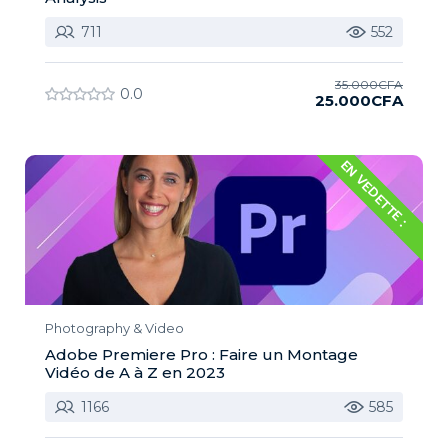
711
552
35.000CFA
0.0
25.000CFA
EN VEDETTE :
Photography & Video
Adobe Premiere Pro : Faire un Montage
Vidéo de A à Z en 2023
1166
585